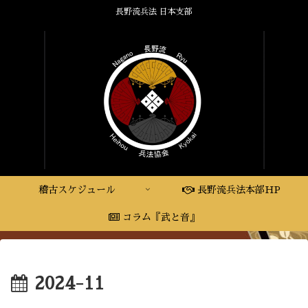
長野流兵法 日本支部
稽古スケジュール
長野流兵法本部HP
コラム『武と音』
2024-11